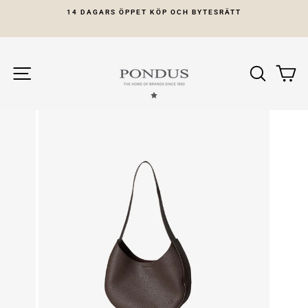
Gå
14 DAGARS ÖPPET KÖP OCH BYTESRÄTT
vidare
Pausa
till
slideshow
innehåll
Site navigation
Sök
Ku