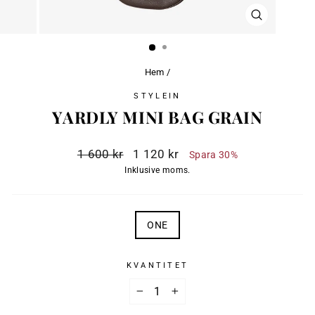
STÄNG
(ESC)
Hem
/
STYLEIN
YARDLY MINI BAG GRAIN
Ordinarie
Reapris
1 600 kr
1 120 kr
Spara 30%
pris
Inklusive moms.
SIZE
ONE
KVANTITET
−
+