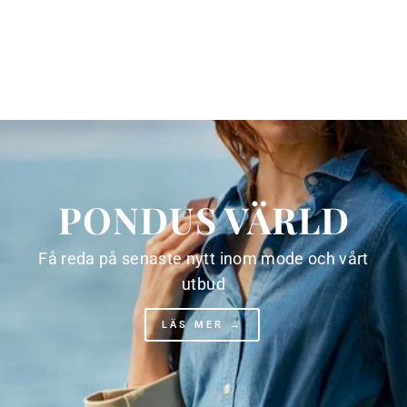
kr
Spara 30%
Rea
PONDUS VÄRLD
Få reda på senaste nytt inom mode och vårt
utbud
LÄS MER →